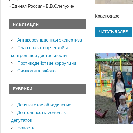
«Единая Россия» В.В.Слепухин
Краснодаре.
НАВИГАЦИЯ
ЧИТАТЬ ДАЛЕЕ
Антикоррупционная экспертиза
План правотворческой и
контрольной деятельности
Противодействие коррупции
Символика района
РУБРИКИ
Депутатское объединение
Деятельность молодых
депутатов
Новости