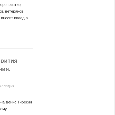
ероприятие,
в, ветеранов
 вносит вклад в
звития
ния.
 молодых
она Денис Тибекин
тему