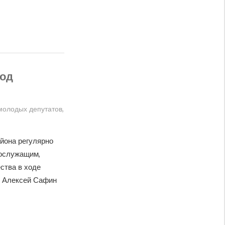
под
молодых депутатов
,
йона регулярно
ослужащим,
ства в ходе
, Алексей Сафин