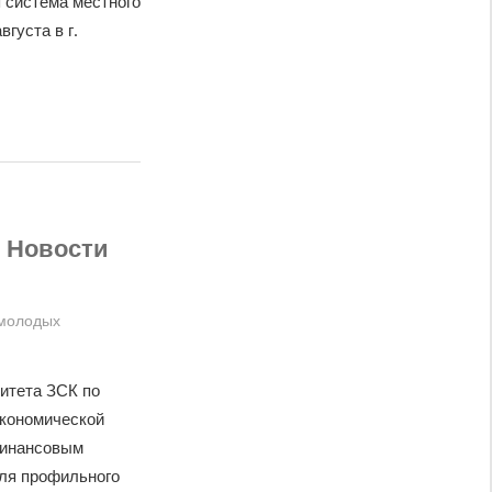
 система местного
густа в г.
. Новости
 молодых
итета ЗСК по
экономической
финансовым
еля профильного