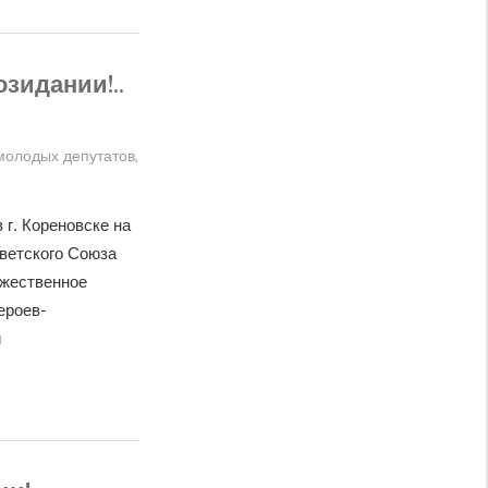
зидании!..
молодых депутатов
,
 г. Кореновске на
ветского Союза
ржественное
ероев-
й